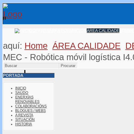
OFERTA
ÁREA FORMACIÓN
ÁREA CALIDADE
ADMIN.
aquí:
Home
ÁREA CALIDADE
D
MEC - Robótica móvil logística I4.
PORTADA
INICIO
SAÚDO
ENERXÍAS
RENOVABLES
COLABORACIÓNS
BLOGUES / WEBS
A REVISTA
SITUACIÓN
HISTORIA