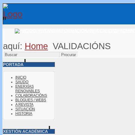
OFERTA
ÁREA FORMACIÓN
ÁREA CALIDADE
ADMIN.
aquí:
Home
VALIDACIÓNS
PORTADA
INICIO
SAÚDO
ENERXÍAS
RENOVABLES
COLABORACIÓNS
BLOGUES / WEBS
A REVISTA
SITUACIÓN
HISTORIA
XESTIÓN ACADÉMICA