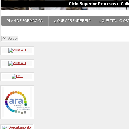
PLAN DE FORMACION
¿ QUE APRENDEREI ?
¿ QUE TITULO OB