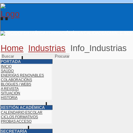
OFERTA
ÁREA FORMACIÓN
ÁREA CALIDADE
ADMIN. E XES
Home
Industrias
Info_Industrias
PORTADA
INICIO
SAÚDO
ENERXÍAS RENOVABLES
COLABORACIÓNS
BLOGUES / WEBS
A REVISTA
SITUACIÓN
HISTORIA
XESTIÓN ACADÉMICA
CALENDARIO ESCOLAR
CICLOS FORMATIVOS
PROBAS ACCESO
SECRETARÍA