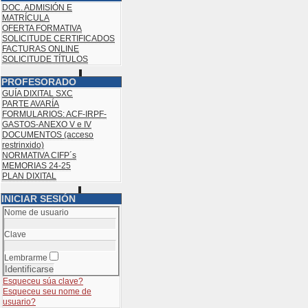
DOC. ADMISIÓN E
MATRÍCULA
OFERTA FORMATIVA
SOLICITUDE CERTIFICADOS
FACTURAS ONLINE
SOLICITUDE TÍTULOS
PROFESORADO
GUÍA DIXITAL SXC
PARTE AVARÍA
FORMULARIOS: ACF-IRPF-
GASTOS-ANEXO V e IV
DOCUMENTOS (acceso
restrinxido)
NORMATIVA CIFP´s
MEMORIAS 24-25
PLAN DIXITAL
INICIAR SESIÓN
Nome de usuario
Clave
Lembrarme
Esqueceu súa clave?
Esqueceu seu nome de
usuario?