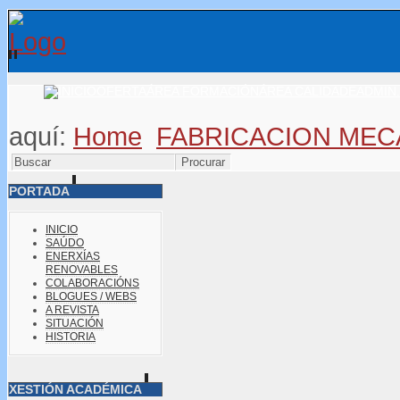
OFERTA
ÁREA FORMACIÓN
ÁREA CALIDADE
ADMIN.
aquí:
Home
FABRICACION MEC
PORTADA
INICIO
SAÚDO
ENERXÍAS
RENOVABLES
COLABORACIÓNS
BLOGUES / WEBS
A REVISTA
SITUACIÓN
HISTORIA
XESTIÓN ACADÉMICA