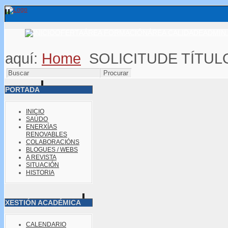
OFERTA
ÁREA FORMACIÓN
ÁREA CALIDADE
ADMIN.
aquí:
Home
SOLICITUDE TÍTUL
PORTADA
INICIO
SAÚDO
ENERXÍAS
RENOVABLES
COLABORACIÓNS
BLOGUES / WEBS
A REVISTA
SITUACIÓN
HISTORIA
XESTIÓN ACADÉMICA
CALENDARIO