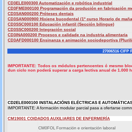
CD3ELE000300 Automatización e robótica industrial
CD3FME000100 Programación da produción en fabricación 
CD3SAN000200 Próteses dentais
CD3SAN000900 Hixiene bucodental (1º curso Horario de maña
CD3SSC000100 Educación infantil
(Sección bilingue)
CD3SSC000200 Integración social
CD3INA000200 Procesos e calidade na industria alimentaria
CD3AFD000100 Ensinanza e animación sociodeportiva (Pluril
27006516 CIFP P
IMPORTANTE: Todos os módulos pertencentes ó mesmo bloqu
dun ciclo non poderá superar a carga lectiva anual de 1.000 h
CD2ELE000100 INSTALACIÓNS ELÉCTRICAS E AUTOMÁTICA
IMPORTANTE: A formación modular parcial pasa a ofertarse comno
CM19001 COIDADOS AUXILIARES DE ENFERMERÍA
CM0FOL Formación e orientación laboral