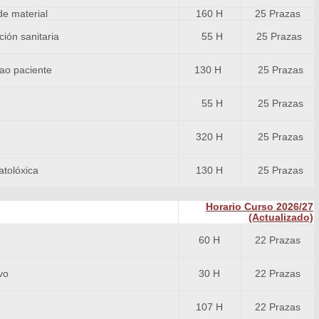
de material
160 H
25 Prazas
55 H
25 Prazas
ión sanitaria
130 H
25 Prazas
ao paciente
55 H
25 Prazas
320 H
25 Prazas
130 H
25 Prazas
tolóxica
Horario Curso 2026/27
(Actualizado)
60 H
22 Prazas
30 H
22 Prazas
vo
107 H
22 Prazas