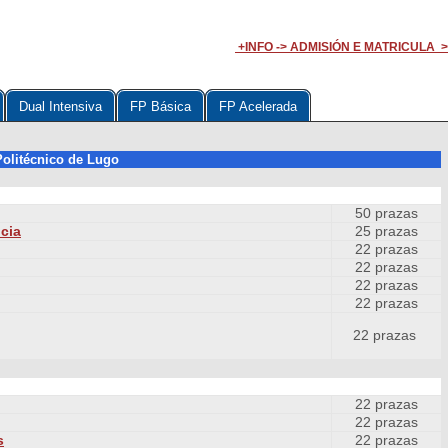
+INFO ->
ADMISIÓN E MATRICULA >
Dual Intensiva
FP Básica
FP Acelerada
olitécnico de Lugo
50 prazas
cia
25 prazas
22 prazas
22 prazas
22 prazas
22 prazas
22 prazas
22 prazas
22 prazas
s
22 prazas