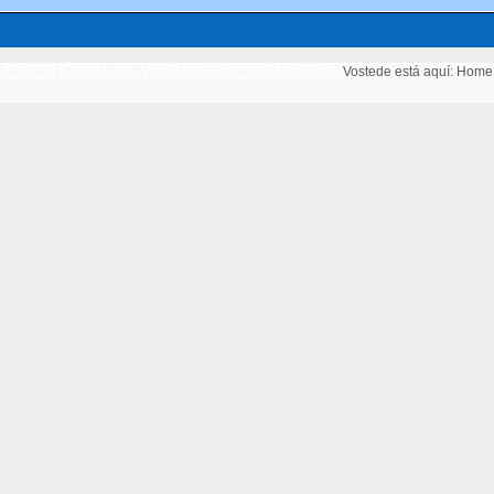
 E XESTIÓN
AULAS VIRTUAIS
BOLSA EMPREGO
Vostede está aquí:
Home