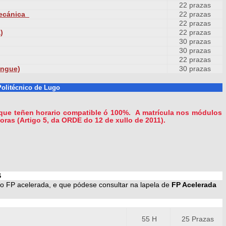
22 prazas
mecánica
22 prazas
22 prazas
)
22 prazas
30 prazas
30 prazas
22 prazas
ingue)
30 prazas
olitécnico de Lugo
e teñen horario compatible ó 100%. A matrícula nos módulos
oras (Artigo 5, da ORDE do 12 de xullo de 2011).
S
 FP acelerada, e que pódese consultar na lapela de
FP Acelerada
55 H
25 Prazas