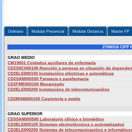
Ordinario
Modular Presencial
Modular Distancia
Master FP
27006516 CIFP P
GRAO MEDIO
CM19001 Coidados auxiliares de enfermaría
CD2SSC000100 Atención a persoas en situación de dependen
CD2ELE000100 Instalacións eléctricas e automáticas
CD2SAN000200 Farmacia e parafarmacia
CD2FME000100 Mecanizado
CD2ELE000200 Instalacións de telecomunicacións
CD2MAM000100 Carpintería e moble
GRAO SUPERIOR
CD3SAN000500 Laboratorio clínico e biomédico
CD3ELE000100 Sistemas electrotécnicos e automatizados
CD3ELE000200 Sistemas de telecomunicacións e informático