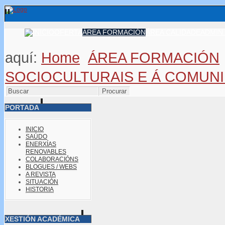
OFERTA
ÁREA FORMACIÓN
ÁREA CALIDADE
ADMIN.
aquí:
Home
ÁREA FORMACIÓN
SOCIOCULTURAIS E Á COMUN
PORTADA
INICIO
SAÚDO
ENERXÍAS
RENOVABLES
COLABORACIÓNS
BLOGUES / WEBS
A REVISTA
SITUACIÓN
HISTORIA
XESTIÓN ACADÉMICA