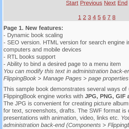
Start
Previous
Next
End
1
2
3
4
5
6
7
8
Page 1. New features:
- Dynamic book scaling
- SEO version. HTML version for search engine i
computers and mobile devices
- RTL books support
- Ability to bind a desired page to a menu item
You can modify this text in administration back
FlippingBook > Manage Pages > page properties 
This sample book demonstrates several ways of
FlippingBook engine works with
JPG, PNG, GIF
The JPG is convenient for creating picture albu
for text, screenshots, drafts. The SWF format is 
presentations with animation, video, links etc.
You
administration back-end (Components > Flippi