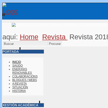
OFERTA
ÁREA FORMACIÓN
ÁREA CALIDADE
ADMIN.
aquí:
Home
Revista
Revista 201
PORTADA
INICIO
SAÚDO
ENERXÍAS
RENOVABLES
COLABORACIÓNS
BLOGUES / WEBS
A REVISTA
SITUACIÓN
HISTORIA
XESTIÓN ACADÉMICA