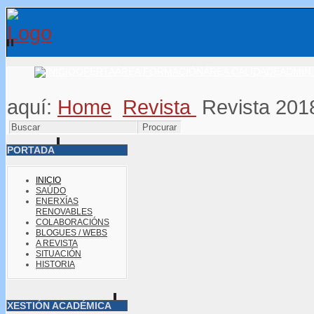
OFERTA
ÁREA FORMACIÓN
ÁREA CALIDADE
ADMIN.
aquí:
Home
Revista
Revista 201
PORTADA
INICIO
SAÚDO
ENERXÍAS
RENOVABLES
COLABORACIÓNS
BLOGUES / WEBS
A REVISTA
SITUACIÓN
HISTORIA
XESTIÓN ACADÉMICA