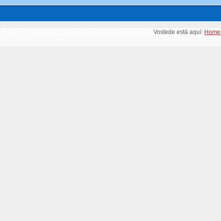
 E XESTIÓN
AULAS VIRTUAIS
BOLSA EMPREGO
Vostede está aquí:
Home