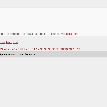
 must be enabled. To download the last Flash player
click here
ious
Next
End
23
24
25
26
27
28
29
30
31
32
33
34
35
36
37
38
39
40
41
42
ip
extension for Joomla.