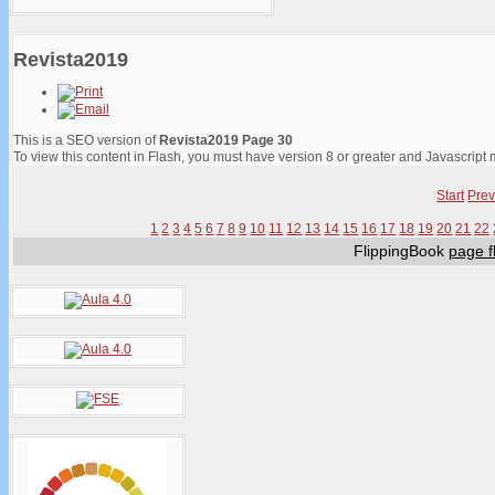
Revista2019
This is a SEO version of
Revista2019 Page 30
To view this content in Flash, you must have version 8 or greater and Javascript
Start
Prev
1
2
3
4
5
6
7
8
9
10
11
12
13
14
15
16
17
18
19
20
21
22
FlippingBook
page fl