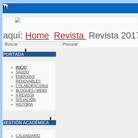
OFERTA
ÁREA FORMACIÓN
ÁREA CALIDADE
ADMIN.
aquí:
Home
Revista
Revista 201
PORTADA
INICIO
SAÚDO
ENERXÍAS
RENOVABLES
COLABORACIÓNS
BLOGUES / WEBS
A REVISTA
SITUACIÓN
HISTORIA
XESTIÓN ACADÉMICA
CALENDARIO