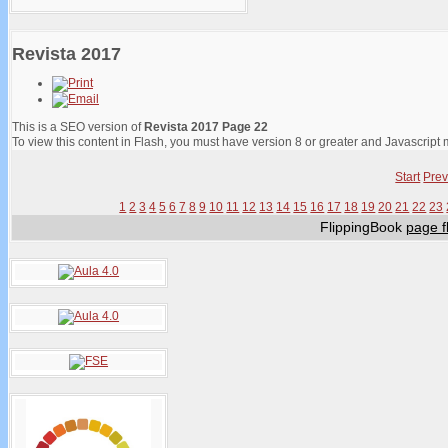
Revista 2017
This is a SEO version of
Revista 2017 Page 22
To view this content in Flash, you must have version 8 or greater and Javascript
Start
Prev
1
2
3
4
5
6
7
8
9
10
11
12
13
14
15
16
17
18
19
20
21
22
23
FlippingBook
page fl