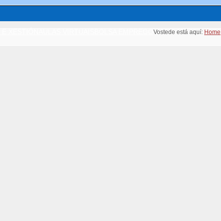
 E XESTIÓN
AULAS VIRTUAIS
BOLSA EMPREGO
Vostede está aquí:
Home