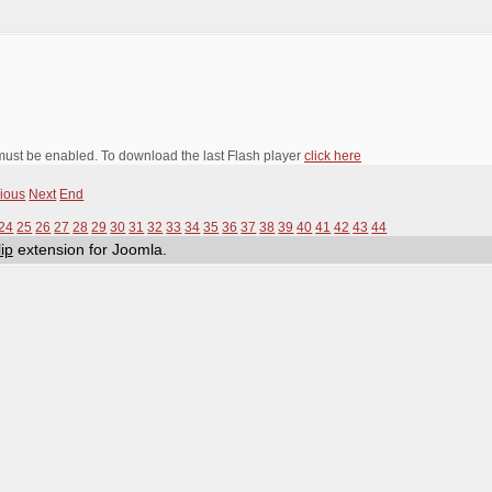
 must be enabled. To download the last Flash player
click here
ious
Next
End
24
25
26
27
28
29
30
31
32
33
34
35
36
37
38
39
40
41
42
43
44
ip
extension for Joomla.