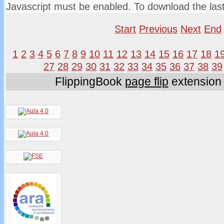
Javascript must be enabled. To download the las
Start
Previous
Next
End
1
2
3
4
5
6
7
8
9
10
11
12
13
14
15
16
17
18
1
27
28
29
30
31
32
33
34
35
36
37
38
39
FlippingBook
page flip
extension 