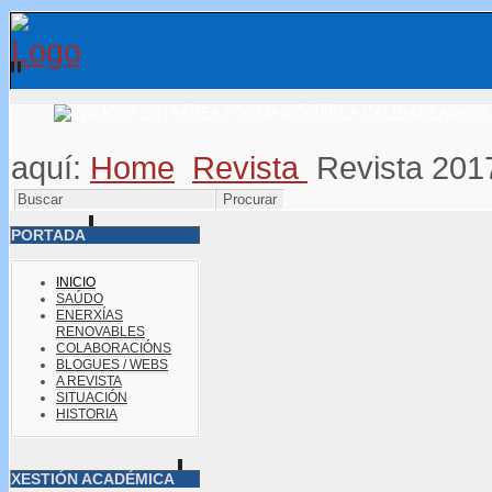
OFERTA
ÁREA FORMACIÓN
ÁREA CALIDADE
ADMIN.
aquí:
Home
Revista
Revista 201
PORTADA
INICIO
SAÚDO
ENERXÍAS
RENOVABLES
COLABORACIÓNS
BLOGUES / WEBS
A REVISTA
SITUACIÓN
HISTORIA
XESTIÓN ACADÉMICA